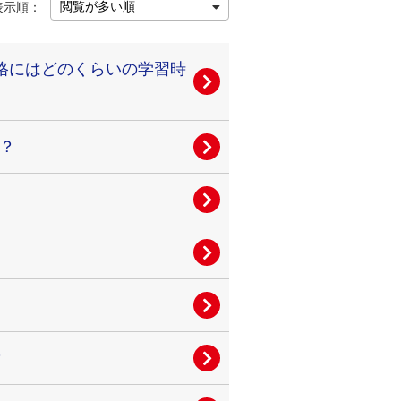
表示順：
格にはどのくらいの学習時
？
？