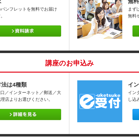
求
無料
のパンフレットを無料でお届け
まず
す。
無料
講座のお申込み
方法は4種類
イン
窓口／インターネット／郵送／大
イン
代理店よりお選びください。
し込